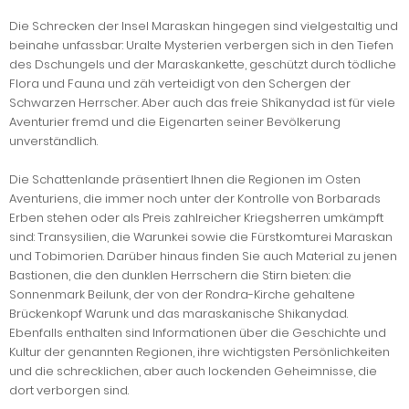
Die Schrecken der Insel Maraskan hingegen sind vielgestaltig und
beinahe unfassbar: Uralte Mysterien verbergen sich in den Tiefen
des Dschungels und der Maraskankette, geschützt durch tödliche
Flora und Fauna und zäh verteidigt von den Schergen der
Schwarzen Herrscher. Aber auch das freie Shîkanydad ist für viele
Aventurier fremd und die Eigenarten seiner Bevölkerung
unverständlich.
Die Schattenlande präsentiert Ihnen die Regionen im Osten
Aventuriens, die immer noch unter der Kontrolle von Borbarads
Erben stehen oder als Preis zahlreicher Kriegsherren umkämpft
sind: Transysilien, die Warunkei sowie die Fürstkomturei Maraskan
und Tobimorien. Darüber hinaus finden Sie auch Material zu jenen
Bastionen, die den dunklen Herrschern die Stirn bieten: die
Sonnenmark Beilunk, der von der Rondra-Kirche gehaltene
Brückenkopf Warunk und das maraskanische Shikanydad.
Ebenfalls enthalten sind Informationen über die Geschichte und
Kultur der genannten Regionen, ihre wichtigsten Persönlichkeiten
und die schrecklichen, aber auch lockenden Geheimnisse, die
dort verborgen sind.