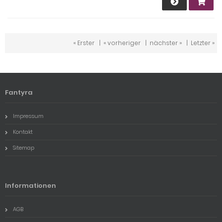
« Erster
|
« vorheriger
|
nächster »
|
Letzter »
Fantyra
Impressum
Kontakt
Sitemap
Informationen
AGB