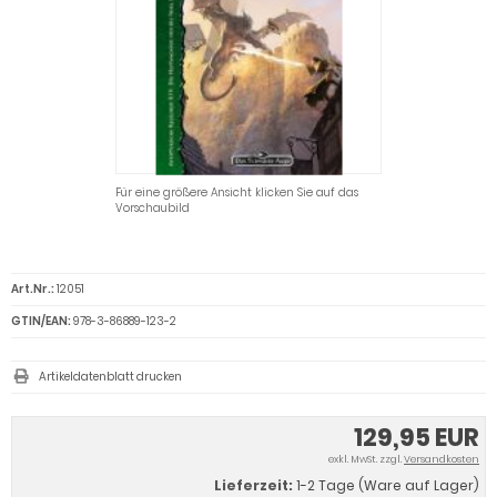
Für eine größere Ansicht klicken Sie auf das
Vorschaubild
Art.Nr.:
12051
GTIN/EAN:
978-3-86889-123-2
Artikeldatenblatt drucken
129,95 EUR
exkl. MwSt. zzgl.
Versandkosten
Lieferzeit:
1-2 Tage (Ware auf Lager)