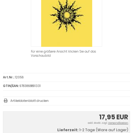
Für eine größere Ansicht klicken Sie auf das
Vorschaubild
Art.Nr.:
12056
GTIN/EAN:
9783868891331
Artikeldatenblatt drucken
17,95 EUR
exkl. MwSt. zzgl.
Versandkosten
Lieferzeit:
1-2 Tage (Ware auf Lager)