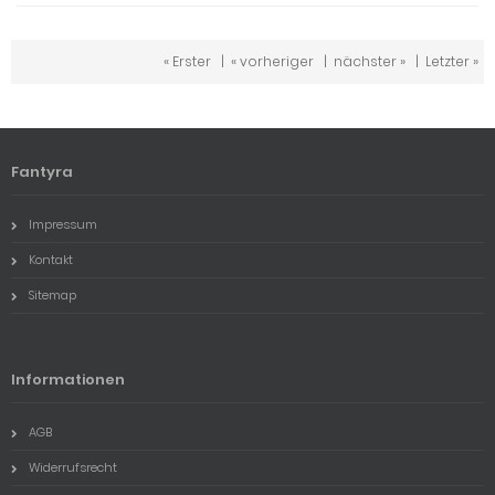
« Erster
|
« vorheriger
|
nächster »
|
Letzter »
Fantyra
Impressum
Kontakt
Sitemap
Informationen
AGB
Widerrufsrecht