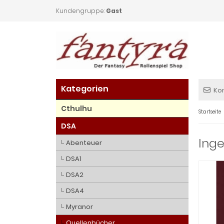
Kundengruppe:
Gast
Kategorien
Ko
Cthulhu
Startseite
DSA
Ing
Abenteuer
DSA1
DSA2
DSA4
Myranor
Quellenbücher