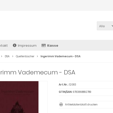
Alle
ntakt
Impressum
Kasse
DSA
Quellenbücher
Ingerimm Vademecum - DSA
erimm Vademecum - DSA
Art.Nr.:
12083
GTIN/EAN:
9783868892789
Artikeldatenblatt drucken