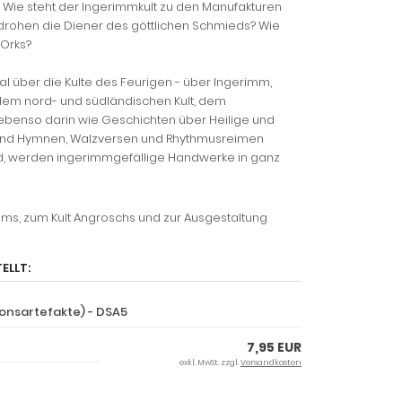
Wie steht der Ingerimmkult zu den Manufakturen
rohen die Diener des göttlichen Schmieds? Wie
 Orks?
 über die Kulte des Feurigen - über Ingerimm,
dem nord- und südländischen Kult, dem
 ebenso darin wie Geschichten über Heilige und
rn und Hymnen, Walzversen und Rhythmusreimen
ird, werden ingerimmgefällige Handwerke in ganz
imms, zum Kult Angroschs und zur Ausgestaltung
ELLT:
ionsartefakte) - DSA5
7,95 EUR
exkl. MwSt. zzgl.
Versandkosten