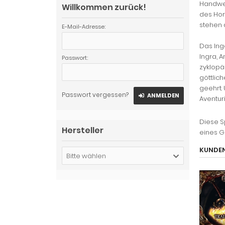
Handwer
Willkommen zurück!
des Hor
stehen 
E-Mail-Adresse:
Das Ing
Ingra, 
Passwort:
zyklopä
göttlic
geehrt.
Passwort vergessen?
ANMELDEN
Aventur
Diese S
Hersteller
eines G
KUNDEN
Bitte wählen