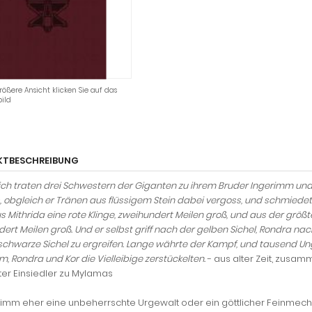
rößere Ansicht klicken Sie auf das
ild
KTBESCHREIBUNG
lich traten drei Schwestern der Giganten zu ihrem Bruder Ingerimm und 
es, obgleich er Tränen aus flüssigem Stein dabei vergoss, und schmiede
s Mithrida eine rote Klinge, zweihundert Meilen groß, und aus der größ
ert Meilen groß. Und er selbst griff nach der gelben Sichel, Rondra nac
schwarze Sichel zu ergreifen. Lange währte der Kampf, und tausend
, Rondra und Kor die Vielleibige zerstückelten.
- aus alter Zeit, zusa
er Einsiedler zu Mylamas
erimm eher eine unbeherrschte Urgewalt oder ein göttlicher Feinmecha