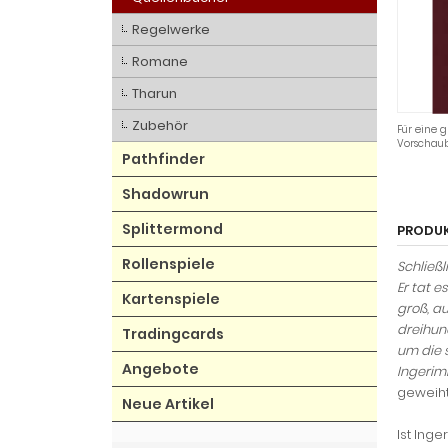
Regelwerke
Romane
Tharun
Zubehör
Für eine g
Vorschaub
Pathfinder
Shadowrun
Splittermond
PRODU
Rollenspiele
Schließ
Er tat 
Kartenspiele
groß, au
dreihund
Tradingcards
um die 
Angebote
Ingerimm
geweiht
Neue Artikel
Ist Ing