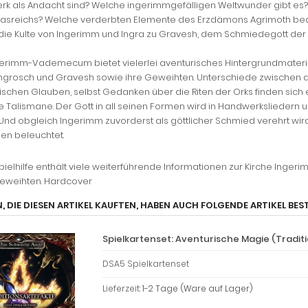
k als Andacht sind? Welche ingerimmgefälligen Weltwunder gibt es? 
asreichs? Welche verderbten Elemente des Erzdämons Agrimoth bed
die Kulte von Ingerimm und Ingra zu Gravesh, dem Schmiedegott der
erimm-Vademecum bietet vielerlei aventurisches Hintergrundmaterial
Angrosch und Gravesh sowie ihre Geweihten. Unterschiede zwischen 
ischen Glauben, selbst Gedanken über die Riten der Orks finden sich
he Talismane. Der Gott in all seinen Formen wird in Handwerksliede
 Und obgleich Ingerimm zuvorderst als göttlicher Schmied verehrt w
ien beleuchtet.
pielhilfe enthält viele weiterführende Informationen zur Kirche Inger
eweihten. Hardcover
, DIE DIESEN ARTIKEL KAUFTEN, HABEN AUCH FOLGENDE ARTIKEL BEST
Spielkartenset: Aventurische Magie (Tradit
DSA5 Spielkartenset
Lieferzeit:
1-2 Tage (Ware auf Lager)