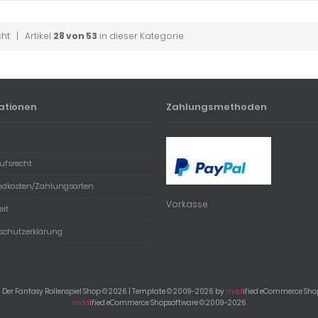
cht
| Artikel
28 von 53
in dieser Kategorie
ationen
Zahlungsmethoden
ufsrecht
ndkosten/Zahlungsarten
Vorkasse
eit
schutzerklärung
 Der Fantasy Rollenspiel Shop © 2026 | Template © 2009-2026 by
mod
ified eCommerce Sho
mod
ified eCommerce Shopsoftware © 2009-2026