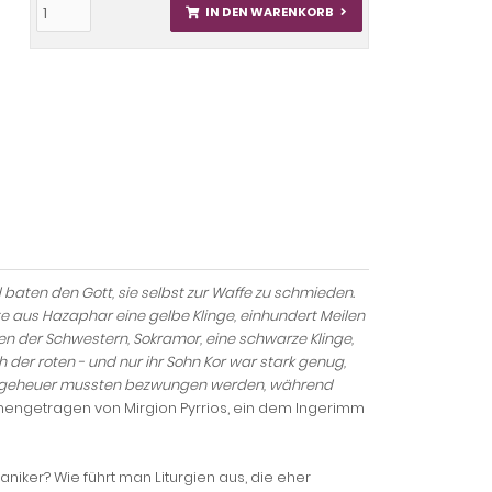
IN DEN WARENKORB
baten den Gott, sie selbst zur Waffe zu schmieden.
te aus Hazaphar eine gelbe Klinge, einhundert Meilen
ten der Schwestern, Sokramor, eine schwarze Klinge,
h der roten - und nur ihr Sohn Kor war stark genug,
 Ungeheuer mussten bezwungen werden, während
mmengetragen von Mirgion Pyrrios, ein dem Ingerimm
niker? Wie führt man Liturgien aus, die eher