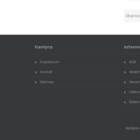
Übersi
Fantyra
Inform
Impressum
AGB
Kontakt
Widerr
Sitemap
Versa
Lieferz
Daten
Fantyra -