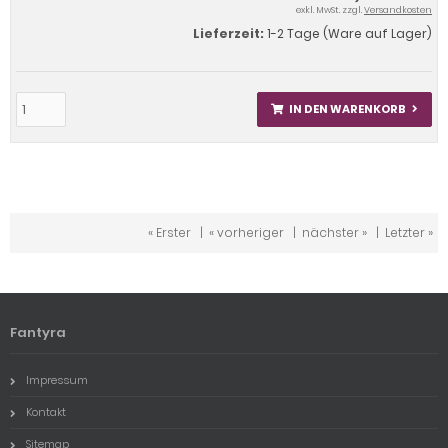
exkl. MwSt. zzgl.
Versandkosten
Lieferzeit:
1-2 Tage (Ware auf Lager)
IN DEN WARENKORB
« Erster
|
« vorheriger
|
nächster »
|
Letzter »
Fantyra
Impressum
Kontakt
Sitemap