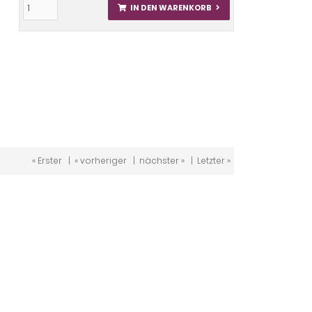
IN DEN WARENKORB
« Erster
|
« vorheriger
|
nächster »
|
Letzter »