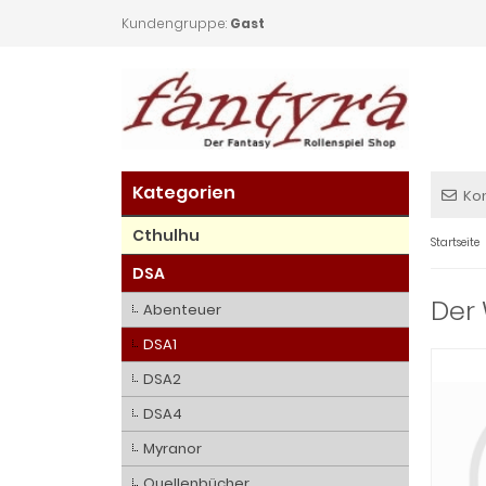
Kundengruppe:
Gast
Kategorien
Ko
Cthulhu
Startseite
DSA
Der 
Abenteuer
DSA1
DSA2
DSA4
Myranor
Quellenbücher