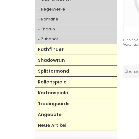
Regelwerke
Romane
Tharun
Zubehör
Für eine g
Vorschaub
Pathfinder
Shadowrun
Splittermond
Übersi
Rollenspiele
Kartenspiele
Tradingcards
Angebote
Neue Artikel