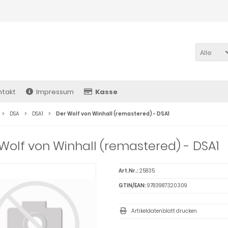
Alle
ntakt
Impressum
Kasse
DSA
DSA1
Der Wolf von Winhall (remastered) - DSA1
Wolf von Winhall (remastered) - DSA1
Art.Nr.:
25835
GTIN/EAN:
9783987320309
Artikeldatenblatt drucken