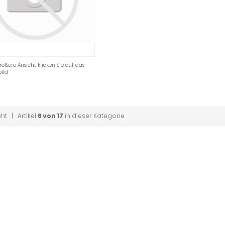
rößere Ansicht klicken Sie auf das
ild
cht
| Artikel
6 von 17
in dieser Kategorie