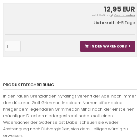
12,95 EUR
exkl. MwSt. zzgl.
Versandkosten
Lieferzeit:
4-5 Tage
IN DEN WARENKORB
PRODUKTBESCHREIBUNG
In den rauen Grenzlanden Nyrdfings verehrt der Adel noch immer
den düsteren Gott Grimman. In seinem Namen eifern seine
Krieger dem legendären Grimmedân Mihal nach, der einst einen
mächtigen Drachen niedergestreckt haben soll, einen
Widersacher der Götter selbst. Dabei scheuen sie weder
Anstrengung noch Blutvergießen, sich dem Heiligen würdig zu
erweisen.