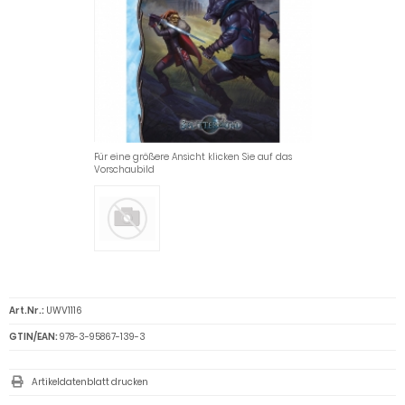
Für eine größere Ansicht klicken Sie auf das
Vorschaubild
Art.Nr.:
UWV1116
GTIN/EAN:
978-3-95867-139-3
Artikeldatenblatt drucken