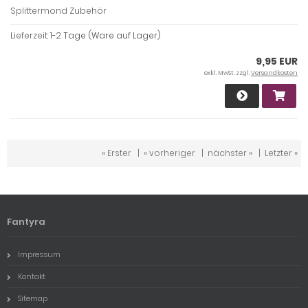
Splittermond Zubehör
Lieferzeit:
1-2 Tage (Ware auf Lager)
9,95 EUR
exkl. MwSt. zzgl.
Versandkosten
« Erster
|
« vorheriger
|
nächster »
|
Letzter »
Fantyra
Impressum
Kontakt
Sitemap