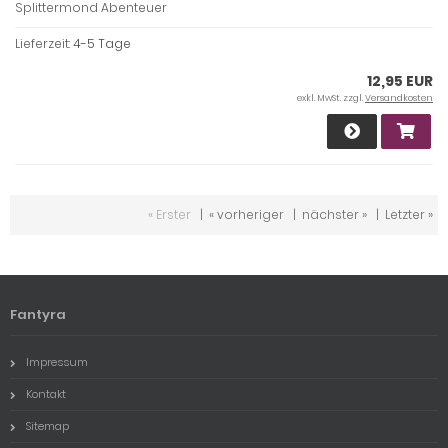
Splittermond Abenteuer
Lieferzeit:
4-5 Tage
12,95 EUR
exkl. MwSt. zzgl.
Versandkosten
« Erster
|
« vorheriger
|
nächster »
|
Letzter »
Fantyra
Impressum
Kontakt
Sitemap